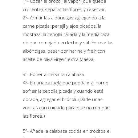
1º- Cocer el brócoli al vapor (que quede
crujiente), separar las flores y reservar.
2º- Armar las albóndigas agregando a la
carne picada: perejil y ajos picados, la
mostaza, la cebolla rallada y la media taza
de pan remojado en leche y sal. Formar las
albóndigas, pasar por harina y freír con
aceite de oliva virgen extra Maeva.
3º- Poner a hervir la calabaza.
4º- En una cazuela que pueda ir al horno
sofreír la cebolla picada y cuando esté
dorada, agregar el brócoli. (Darle unas
vueltas con cuidado para que no rompan
las flores.)
5º- Añade la calabaza cocida en trocitos e